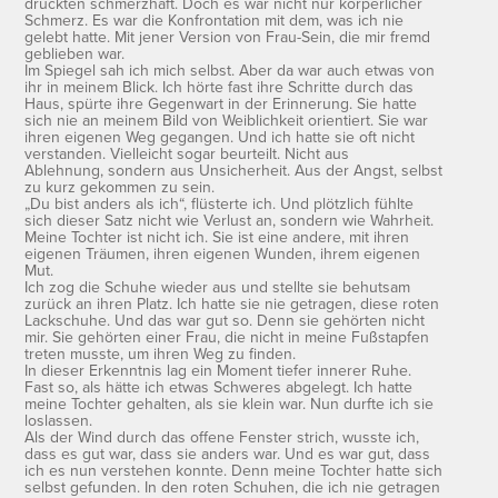
drückten schmerzhaft. Doch es war nicht nur körperlicher
Schmerz. Es war die Konfrontation mit dem, was ich nie
gelebt hatte. Mit jener Version von Frau-Sein, die mir fremd
geblieben war.
Im Spiegel sah ich mich selbst. Aber da war auch etwas von
ihr in meinem Blick. Ich hörte fast ihre Schritte durch das
Haus, spürte ihre Gegenwart in der Erinnerung. Sie hatte
sich nie an meinem Bild von Weiblichkeit orientiert. Sie war
ihren eigenen Weg gegangen. Und ich hatte sie oft nicht
verstanden. Vielleicht sogar beurteilt. Nicht aus
Ablehnung, sondern aus Unsicherheit. Aus der Angst, selbst
zu kurz gekommen zu sein.
„Du bist anders als ich“, flüsterte ich. Und plötzlich fühlte
sich dieser Satz nicht wie Verlust an, sondern wie Wahrheit.
Meine Tochter ist nicht ich. Sie ist eine andere, mit ihren
eigenen Träumen, ihren eigenen Wunden, ihrem eigenen
Mut.
Ich zog die Schuhe wieder aus und stellte sie behutsam
zurück an ihren Platz. Ich hatte sie nie getragen, diese roten
Lackschuhe. Und das war gut so. Denn sie gehörten nicht
mir. Sie gehörten einer Frau, die nicht in meine Fußstapfen
treten musste, um ihren Weg zu finden.
In dieser Erkenntnis lag ein Moment tiefer innerer Ruhe.
Fast so, als hätte ich etwas Schweres abgelegt. Ich hatte
meine Tochter gehalten, als sie klein war. Nun durfte ich sie
loslassen.
Als der Wind durch das offene Fenster strich, wusste ich,
dass es gut war, dass sie anders war. Und es war gut, dass
ich es nun verstehen konnte. Denn meine Tochter hatte sich
selbst gefunden. In den roten Schuhen, die ich nie getragen