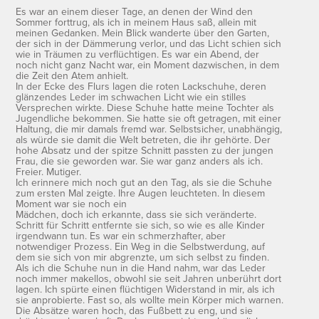
Es war an einem dieser Tage, an denen der Wind den
Sommer forttrug, als ich in meinem Haus saß, allein mit
meinen Gedanken. Mein Blick wanderte über den Garten,
der sich in der Dämmerung verlor, und das Licht schien sich
wie in Träumen zu verflüchtigen. Es war ein Abend, der
noch nicht ganz Nacht war, ein Moment dazwischen, in dem
die Zeit den Atem anhielt.
In der Ecke des Flurs lagen die roten Lackschuhe, deren
glänzendes Leder im schwachen Licht wie ein stilles
Versprechen wirkte. Diese Schuhe hatte meine Tochter als
Jugendliche bekommen. Sie hatte sie oft getragen, mit einer
Haltung, die mir damals fremd war. Selbstsicher, unabhängig,
als würde sie damit die Welt betreten, die ihr gehörte. Der
hohe Absatz und der spitze Schnitt passten zu der jungen
Frau, die sie geworden war. Sie war ganz anders als ich.
Freier. Mutiger.
Ich erinnere mich noch gut an den Tag, als sie die Schuhe
zum ersten Mal zeigte. Ihre Augen leuchteten. In diesem
Moment war sie noch ein
Mädchen, doch ich erkannte, dass sie sich veränderte.
Schritt für Schritt entfernte sie sich, so wie es alle Kinder
irgendwann tun. Es war ein schmerzhafter, aber
notwendiger Prozess. Ein Weg in die Selbstwerdung, auf
dem sie sich von mir abgrenzte, um sich selbst zu finden.
Als ich die Schuhe nun in die Hand nahm, war das Leder
noch immer makellos, obwohl sie seit Jahren unberührt dort
lagen. Ich spürte einen flüchtigen Widerstand in mir, als ich
sie anprobierte. Fast so, als wollte mein Körper mich warnen.
Die Absätze waren hoch, das Fußbett zu eng, und sie