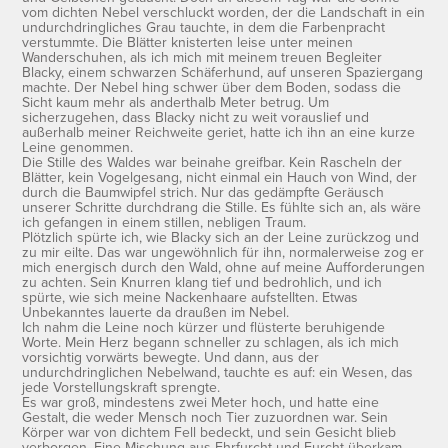
vom dichten Nebel verschluckt worden, der die Landschaft in ein
undurchdringliches Grau tauchte, in dem die Farbenpracht
verstummte. Die Blätter knisterten leise unter meinen
Wanderschuhen, als ich mich mit meinem treuen Begleiter
Blacky, einem schwarzen Schäferhund, auf unseren Spaziergang
machte. Der Nebel hing schwer über dem Boden, sodass die
Sicht kaum mehr als anderthalb Meter betrug. Um
sicherzugehen, dass Blacky nicht zu weit vorauslief und
außerhalb meiner Reichweite geriet, hatte ich ihn an eine kurze
Leine genommen.
Die Stille des Waldes war beinahe greifbar. Kein Rascheln der
Blätter, kein Vogelgesang, nicht einmal ein Hauch von Wind, der
durch die Baumwipfel strich. Nur das gedämpfte Geräusch
unserer Schritte durchdrang die Stille. Es fühlte sich an, als wäre
ich gefangen in einem stillen, nebligen Traum.
Plötzlich spürte ich, wie Blacky sich an der Leine zurückzog und
zu mir eilte. Das war ungewöhnlich für ihn, normalerweise zog er
mich energisch durch den Wald, ohne auf meine Aufforderungen
zu achten. Sein Knurren klang tief und bedrohlich, und ich
spürte, wie sich meine Nackenhaare aufstellten. Etwas
Unbekanntes lauerte da draußen im Nebel.
Ich nahm die Leine noch kürzer und flüsterte beruhigende
Worte. Mein Herz begann schneller zu schlagen, als ich mich
vorsichtig vorwärts bewegte. Und dann, aus der
undurchdringlichen Nebelwand, tauchte es auf: ein Wesen, das
jede Vorstellungskraft sprengte.
Es war groß, mindestens zwei Meter hoch, und hatte eine
Gestalt, die weder Mensch noch Tier zuzuordnen war. Sein
Körper war von dichtem Fell bedeckt, und sein Gesicht blieb
verborgen. Eine Mischung aus Ehrfurcht und Furcht überkam