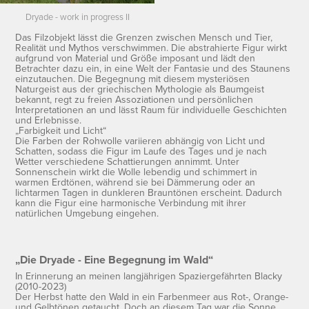
Dryade - work in progress II
Das Filzobjekt lässt die Grenzen zwischen Mensch und Tier,
Realität und Mythos verschwimmen. Die abstrahierte Figur wirkt
aufgrund von Material und Größe imposant und lädt den
Betrachter dazu ein, in eine Welt der Fantasie und des Staunens
einzutauchen. Die Begegnung mit diesem mysteriösen
Naturgeist aus der griechischen Mythologie als Baumgeist
bekannt, regt zu freien Assoziationen und persönlichen
Interpretationen an und lässt Raum für individuelle Geschichten
und Erlebnisse.
„Farbigkeit und Licht“
Die Farben der Rohwolle variieren abhängig von Licht und
Schatten, sodass die Figur im Laufe des Tages und je nach
Wetter verschiedene Schattierungen annimmt. Unter
Sonnenschein wirkt die Wolle lebendig und schimmert in
warmen Erdtönen, während sie bei Dämmerung oder an
lichtarmen Tagen in dunkleren Brauntönen erscheint. Dadurch
kann die Figur eine harmonische Verbindung mit ihrer
natürlichen Umgebung eingehen.
„Die Dryade - Eine Begegnung im Wald“
In Erinnerung an meinen langjährigen Spaziergefährten Blacky
(2010-2023)
Der Herbst hatte den Wald in ein Farbenmeer aus Rot-, Orange-
und Gelbtönen getaucht. Doch an diesem Tag war die Sonne