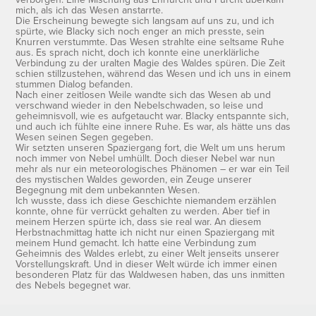
mich, als ich das Wesen anstarrte.
Die Erscheinung bewegte sich langsam auf uns zu, und ich
spürte, wie Blacky sich noch enger an mich presste, sein
Knurren verstummte. Das Wesen strahlte eine seltsame Ruhe
aus. Es sprach nicht, doch ich konnte eine unerklärliche
Verbindung zu der uralten Magie des Waldes spüren. Die Zeit
schien stillzustehen, während das Wesen und ich uns in einem
stummen Dialog befanden.
Nach einer zeitlosen Weile wandte sich das Wesen ab und
verschwand wieder in den Nebelschwaden, so leise und
geheimnisvoll, wie es aufgetaucht war. Blacky entspannte sich,
und auch ich fühlte eine innere Ruhe. Es war, als hätte uns das
Wesen seinen Segen gegeben.
Wir setzten unseren Spaziergang fort, die Welt um uns herum
noch immer von Nebel umhüllt. Doch dieser Nebel war nun
mehr als nur ein meteorologisches Phänomen – er war ein Teil
des mystischen Waldes geworden, ein Zeuge unserer
Begegnung mit dem unbekannten Wesen.
Ich wusste, dass ich diese Geschichte niemandem erzählen
konnte, ohne für verrückt gehalten zu werden. Aber tief in
meinem Herzen spürte ich, dass sie real war. An diesem
Herbstnachmittag hatte ich nicht nur einen Spaziergang mit
meinem Hund gemacht. Ich hatte eine Verbindung zum
Geheimnis des Waldes erlebt, zu einer Welt jenseits unserer
Vorstellungskraft. Und in dieser Welt würde ich immer einen
besonderen Platz für das Waldwesen haben, das uns inmitten
des Nebels begegnet war.